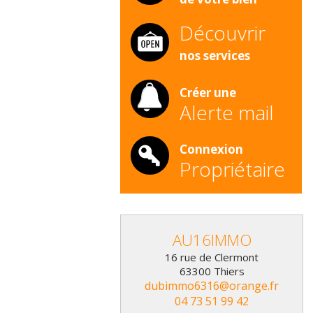
Découvrir
nos services
Créer une
Alerte mail
Connexion
Propriétaire
AU16IMMO
16 rue de Clermont
63300
Thiers
dubimmo6316@orange.fr
04 73 51 99 42