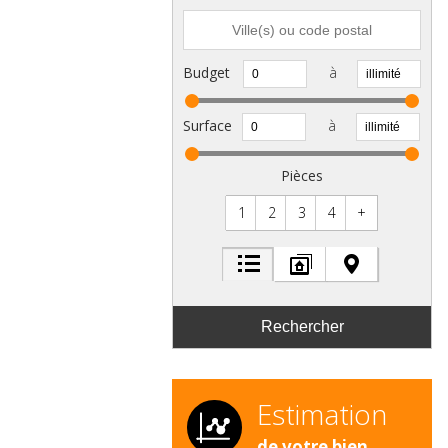
Budget
à
Surface
à
Pièces
1
2
3
4
+
Estimation
de votre bien