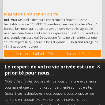
Magnifique maison en pierre
Ref. VM1424
: Belle demeure entièrement rénovée, 195m2
habitable, cuisine SCHMIDT, 3 grandes chambres, 2 salles d'eau, 1
bureau lumineux au rdc, séjour avec insert 60m2 très agréable
avec ses deux baies coulissantes exposées ouest qui ouvrent sur
une grande terrasse dallée avec une fontaine alimentée par une
source et petit ru qui coure le long du jardin..... Un grand garage de
45 m2 avec une hauteur ...
Maison individuelle Celles-sur-Durolle
195 m²
Le respect de votre vie privée est une
✕
Achat maison Thiers
priorité pour nous
Achat maison La Monnerie-le-Montel
Achat maison Paslières
Nous utilisons des cookies afin de vous offrir une expérience
Achat maison Orléat
optimale et une communication pertinente sur notre site.
Achat maison Ris
Grace à ces technologies, nous pouvons vous proposer du
Achat maison Saint-Flour
contenu en rapport avec vos centres d'intérêt. Ils nous
Maison à louer Celles-sur-Durolle