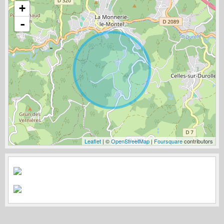
+
-
Leaflet
| ©
OpenStreetMap
|
Foursquare
contributors