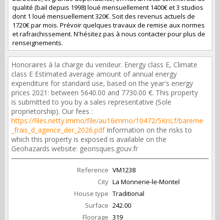
qualité (bail depuis 1998) loué mensuellement 1400€ et 3 studios
dont 1 loué mensuellement 320€. Soit des revenus actuels de
1720€ par mois. Prévoir quelques travaux de remise aux normes
et rafraichissement. N'hésitez pas à nous contacter pour plus de
renseignements.
Honoraires à la charge du vendeur. Energy class E, Climate
class E Estimated average amount of annual energy
expenditure for standard use, based on the year's energy
prices 2021: between 5640.00 and 7730.00 €. This property
is submitted to you by a sales representative (Sole
proprietorship). Our fees :
https://files.netty.immo/file/au16immo/10472/5KnLf/bareme
_frais_d_agence_der_2026.pdf
Information on the risks to
which this property is exposed is available on the
Geohazards website: georisques.gouv.fr
Reference
VM1238
City
La Monnerie-le-Montel
House type
Traditional
Surface
242.00
Floorage
319