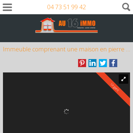
04 73 51 99 42
Immeuble comprenant une maison en pierre et du locatif
Urgent