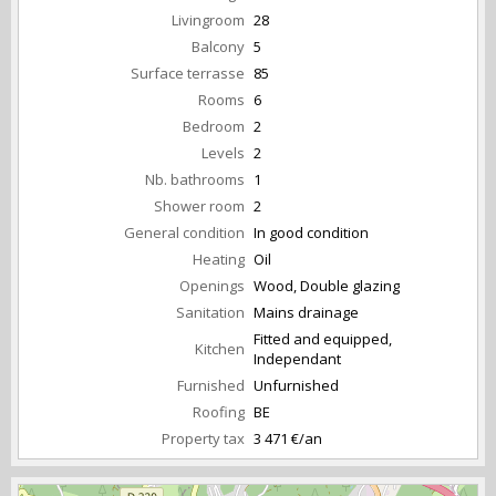
Livingroom
28
Balcony
5
Surface terrasse
85
Rooms
6
Bedroom
2
Levels
2
Nb. bathrooms
1
Shower room
2
General condition
In good condition
Heating
Oil
Openings
Wood, Double glazing
Sanitation
Mains drainage
Fitted and equipped,
Kitchen
Independant
Furnished
Unfurnished
Roofing
BE
Property tax
3 471 €/an