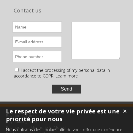
Contact us
I accept the processing of my personal data in
accordance to GDPR.
Learn more
Le respect de votre vie privée est une
✕
Buy house Thiers
priorité pour nous
Buy building Thiers
Buy house La Monnerie-le-Montel
Nous utilisons des cookies afin de vous offrir une expérience