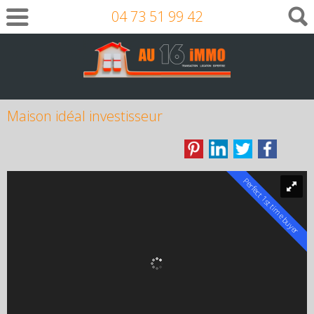
04 73 51 99 42
Maison idéal investisseur
Perfect 1st time buyer