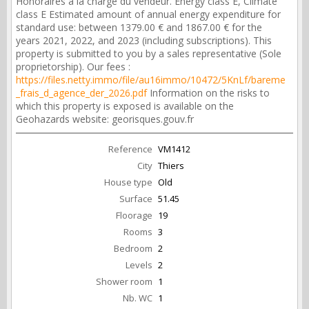
Honoraires à la charge du vendeur. Energy class E, Climate
class E Estimated amount of annual energy expenditure for
standard use: between 1379.00 € and 1867.00 € for the
years 2021, 2022, and 2023 (including subscriptions). This
property is submitted to you by a sales representative (Sole
proprietorship). Our fees :
https://files.netty.immo/file/au16immo/10472/5KnLf/bareme
_frais_d_agence_der_2026.pdf
Information on the risks to
which this property is exposed is available on the
Geohazards website: georisques.gouv.fr
Reference
VM1412
City
Thiers
House type
Old
Surface
51.45
Floorage
19
Rooms
3
Bedroom
2
Levels
2
Shower room
1
Nb. WC
1