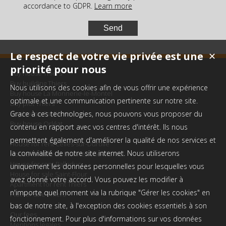
accordance to GDPR.
Learn more
Le respect de votre vie privée est une
✕
priorité pour nous
Buy house Thiers
Buy building Thiers
Nous utilisons des cookies afin de vous offrir une expérience
Buy house La Monnerie-le-Montel
optimale et une communication pertinente sur notre site.
Buy plot Thiers
Buy house Paslières
Grace à ces technologies, nous pouvons vous proposer du
Buy house Orléat
contenu en rapport avec vos centres d'intérêt. Ils nous
permettent également d'améliorer la qualité de nos services et
House for rent Celles-sur-Durolle
la convivialité de notre site internet. Nous utiliserons
House for sale La Monnerie-le-Montel
House for rent Palladuc
uniquement les données personnelles pour lesquelles vous
House for sale Saint-Flour
avez donné votre accord. Vous pouvez les modifier à
Apartment for rent Thiers
n'importe quel moment via la rubrique "Gérer les cookies" en
Plot for sale Thiers
bas de notre site, à l'exception des cookies essentiels à son
Our fees
fonctionnement. Pour plus d'informations sur vos données
Mentions légales