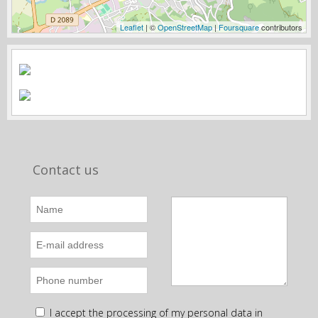
Leaflet
| ©
OpenStreetMap
|
Foursquare
contributors
Contact us
I accept the processing of my personal data in