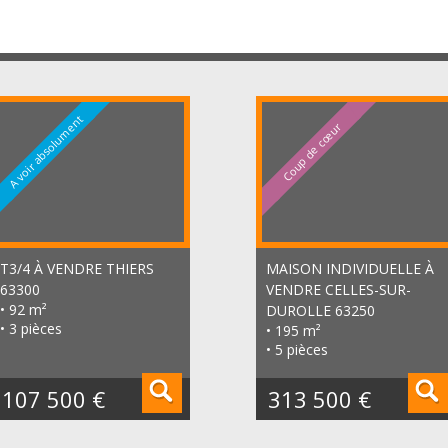
A voir absolument
Coup de cœur
T3/4 À VENDRE
THIERS
MAISON INDIVIDUELLE À
63300
VENDRE
CELLES-SUR-
• 92 m²
DUROLLE 63250
• 3 pièces
• 195 m²
• 5 pièces
107 500 €
313 500 €