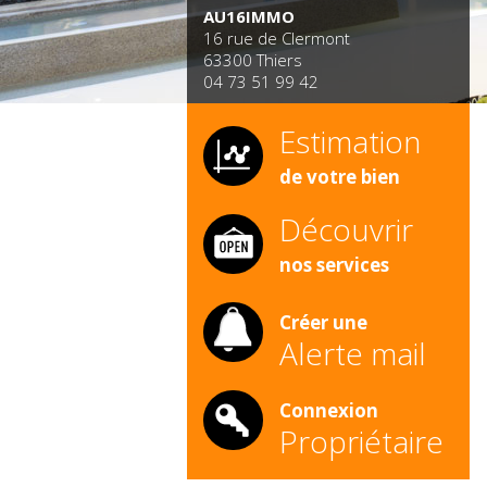
AU16IMMO
16 rue de Clermont
63300 Thiers
04 73 51 99 42
Estimation
de votre bien
Découvrir
nos services
Créer une
Alerte mail
Connexion
Propriétaire