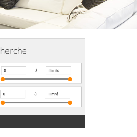
cherche
à
à