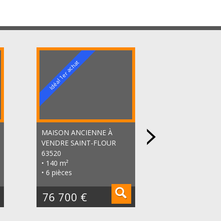
A voir absolument
Idéal 1er achat
MAISON ANCIENNE À
IMMEUBLE À 
VENDRE
SAINT-FLOUR
THIERS 63300
• 560 m²
63520
• 140 m²
• 6 pièces
76 700 €
240 350 