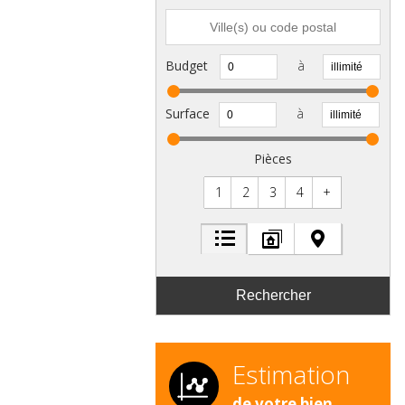
Budget
à
Surface
à
Pièces
1
2
3
4
+
Estimation
de votre bien