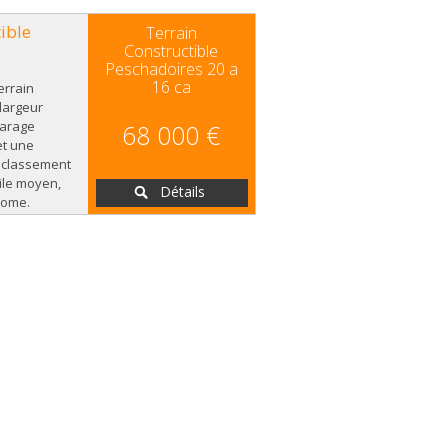
ible
Terrain
Constructible
Peschadoires 20 a
16 ca
errain
largeur
garage
68 000 €
et une
 classement
ile moyen,
Détails
nome.