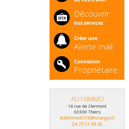
Découvrir
nos services
Créer une
Alerte mail
Connexion
Propriétaire
AU16IMMO
16 rue de Clermont
63300
Thiers
dubimmo6316@orange.fr
04 73 51 99 42