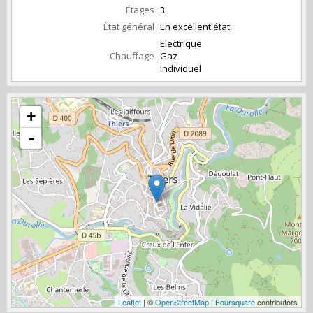
Étages
3
État général
En excellent état
Electrique
Chauffage
Gaz
Individuel
+
-
Leaflet
| ©
OpenStreetMap
|
Foursquare
contributors