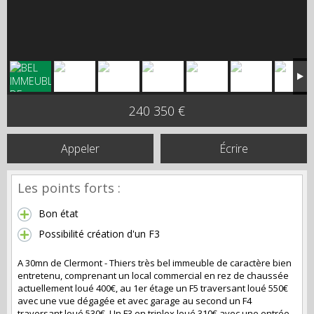
240 350 €
Appeler
Écrire
Les points forts :
Bon état
Possibilité création d'un F3
A 30mn de Clermont - Thiers très bel immeuble de caractère bien
entretenu, comprenant un local commercial en rez de chaussée
actuellement loué 400€, au 1er étage un F5 traversant loué 550€
avec une vue dégagée et avec garage au second un F4
traversant loué 530€. Un F3 en triplex loué 310€ avec une entrée