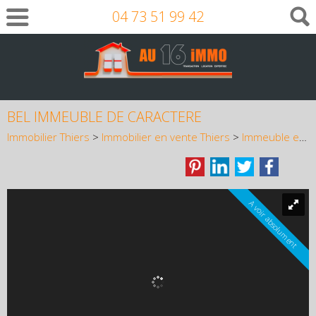
04 73 51 99 42
BEL IMMEUBLE DE CARACTERE
Immobilier Thiers
>
Immobilier en vente Thiers
>
Immeuble en vente Thiers
A voir absolument