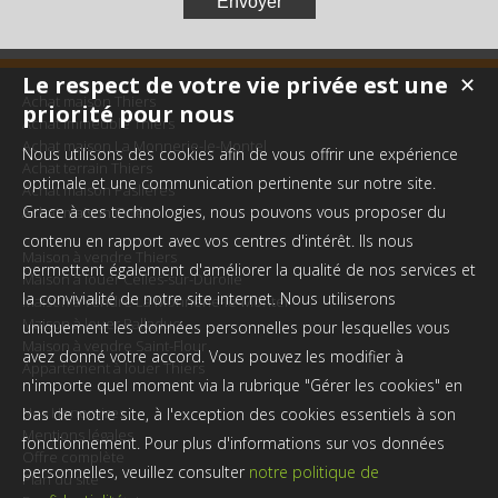
Le respect de votre vie privée est une
✕
Achat maison Thiers
priorité pour nous
Achat immeuble Thiers
Achat maison La Monnerie-le-Montel
Nous utilisons des cookies afin de vous offrir une expérience
Achat terrain Thiers
optimale et une communication pertinente sur notre site.
Achat maison Paslières
Grace à ces technologies, nous pouvons vous proposer du
Achat maison Orléat
contenu en rapport avec vos centres d'intérêt. Ils nous
Maison à vendre Thiers
permettent également d'améliorer la qualité de nos services et
Maison à louer Celles-sur-Durolle
la convivialité de notre site internet. Nous utiliserons
Maison à vendre La Monnerie-le-Montel
Maison à louer Palladuc
uniquement les données personnelles pour lesquelles vous
Maison à vendre Saint-Flour
avez donné votre accord. Vous pouvez les modifier à
Appartement à louer Thiers
n'importe quel moment via la rubrique "Gérer les cookies" en
Nos Honoraires
bas de notre site, à l'exception des cookies essentiels à son
Mentions légales
fonctionnement. Pour plus d'informations sur vos données
Offre complète
personnelles, veuillez consulter
notre politique de
Plan du site