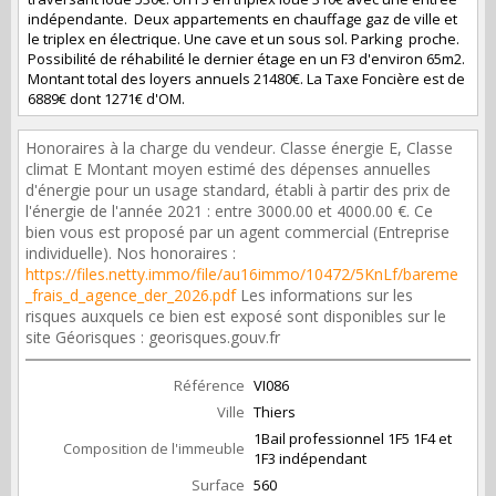
indépendante. Deux appartements en chauffage gaz de ville et
le triplex en électrique. Une cave et un sous sol. Parking proche.
Possibilité de réhabilité le dernier étage en un F3 d'environ 65m2.
Montant total des loyers annuels 21480€. La Taxe Foncière est de
6889€ dont 1271€ d'OM.
Honoraires à la charge du vendeur. Classe énergie E, Classe
climat E Montant moyen estimé des dépenses annuelles
d'énergie pour un usage standard, établi à partir des prix de
l'énergie de l'année 2021 : entre 3000.00 et 4000.00 €. Ce
bien vous est proposé par un agent commercial (Entreprise
individuelle). Nos honoraires :
https://files.netty.immo/file/au16immo/10472/5KnLf/bareme
_frais_d_agence_der_2026.pdf
Les informations sur les
risques auxquels ce bien est exposé sont disponibles sur le
site Géorisques : georisques.gouv.fr
Référence
VI086
Ville
Thiers
1Bail professionnel 1F5 1F4 et
Composition de l'immeuble
1F3 indépendant
Surface
560