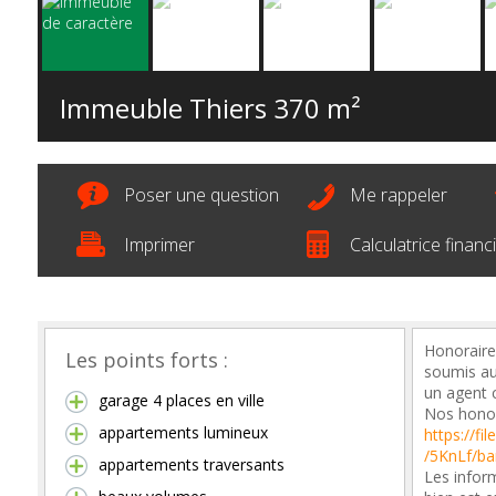
Immeuble Thiers
370 m²
Poser une question
Me rappeler
Imprimer
Calculatrice financ
Honoraire
Les points forts :
soumis au
un agent c
garage 4 places en ville
Nos honor
appartements lumineux
https://f
/5KnLf/ba
appartements traversants
Les inform