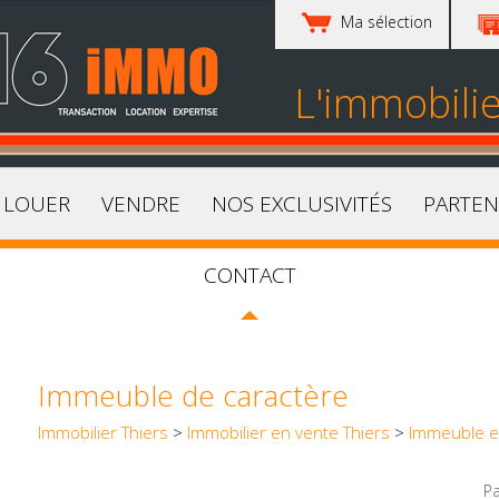
Ma sélection
L'immobili
LOUER
VENDRE
NOS EXCLUSIVITÉS
PARTEN
CONTACT
Immeuble de caractère
Immobilier Thiers
>
Immobilier en vente Thiers
>
Immeuble e
Pa