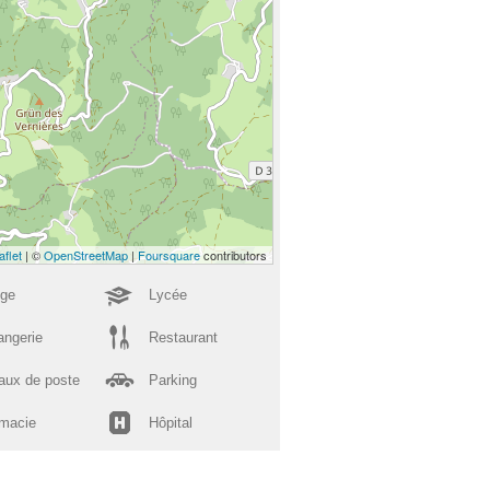
aflet
| ©
OpenStreetMap
|
Foursquare
contributors
ège
Lycée
angerie
Restaurant
aux de poste
Parking
macie
Hôpital