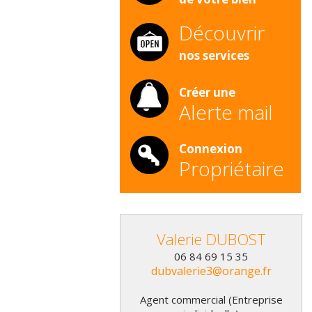
Découvrir
nos services
Créer une
Alerte mail
Connexion
Propriétaire
Valerie
DUBOST
06 84 69 15 35
dubvalerie3@orange.fr
Agent commercial (Entreprise