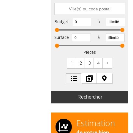
Budget
à
Surface
à
Pièces
1
2
3
4
+
Estimation
de votre bien