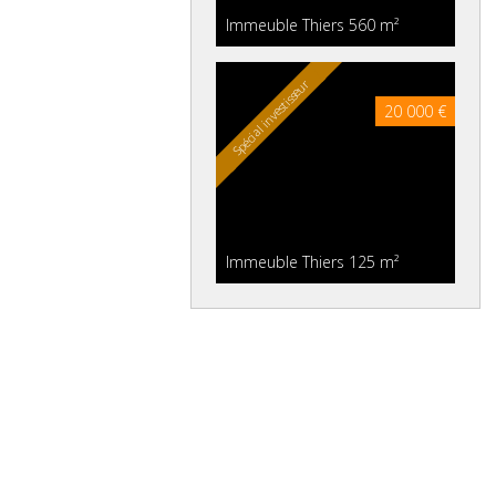
Immeuble Thiers
560 m²
Spécial investisseur
20 000 €
Immeuble Thiers
125 m²
Spécial investisseur
99 000 €