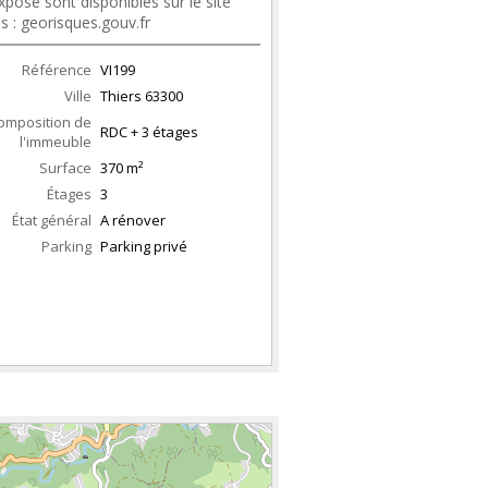
xposé sont disponibles sur le site
s : georisques.gouv.fr
Référence
VI199
Ville
Thiers
63300
omposition de
RDC + 3 étages
l'immeuble
Surface
370
m²
Étages
3
État général
A rénover
Parking
Parking privé