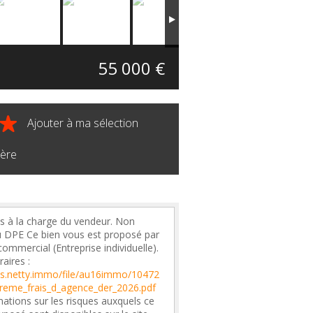
55 000 €
Ajouter à ma sélection
ière
s à la charge du vendeur. Non
 DPE Ce bien vous est proposé par
ommercial (Entreprise individuelle).
aires :
iles.netty.immo/file/au16immo/10472
reme_frais_d_agence_der_2026.pdf
ations sur les risques auxquels ce