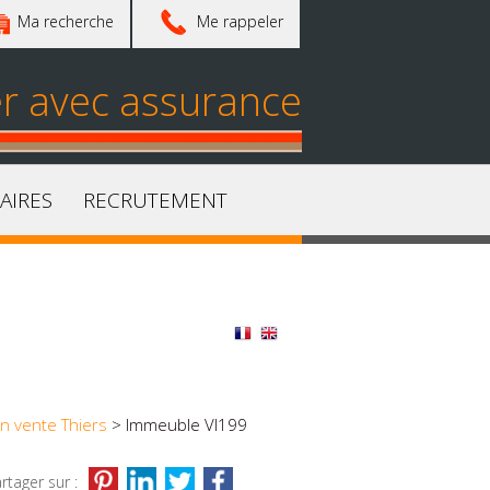
Ma recherche
Me rappeler
er avec assurance
AIRES
RECRUTEMENT
n vente Thiers
> Immeuble VI199
rtager sur :