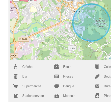
Le
Crèche
École
Coll
Bar
Presse
Boul
Supermarché
Banque
Bure
Station service
Médecin
Phar