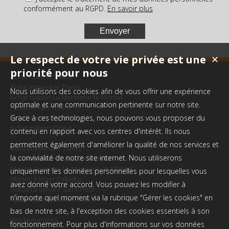
conformément au RGPD.
En savoir plus
Le respect de votre vie privée est une
✕
priorité pour nous
Achat maison Thiers
Achat immeuble Thiers
Nous utilisons des cookies afin de vous offrir une expérience
Achat maison La Monnerie-le-Montel
optimale et une communication pertinente sur notre site.
Achat terrain Thiers
Achat maison Paslières
Grace à ces technologies, nous pouvons vous proposer du
Achat maison Orléat
contenu en rapport avec vos centres d'intérêt. Ils nous
permettent également d'améliorer la qualité de nos services et
Maison à vendre Thiers
la convivialité de notre site internet. Nous utiliserons
Maison à louer Celles-sur-Durolle
Maison à vendre La Monnerie-le-Montel
uniquement les données personnelles pour lesquelles vous
Maison à louer Palladuc
avez donné votre accord. Vous pouvez les modifier à
Maison à vendre Saint-Flour
n'importe quel moment via la rubrique "Gérer les cookies" en
Appartement à louer Thiers
bas de notre site, à l'exception des cookies essentiels à son
Nos Honoraires
fonctionnement. Pour plus d'informations sur vos données